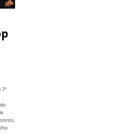
e
op
u 7ª
ado
de
stinto,
 Who