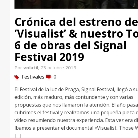
Crónica del estreno d
‘Visualist’ & nuestro T
6 de obras del Signal
Festival 2019
Por
volatil,
23 octubre 2019
Festivales
0
tag
comment
El Festival de la luz de Praga, Signal Festival, llegó a s
edición, más maduro, más contundente y con varias
propuestas que nos llamaron la atención. El año pas
cubrimos el festival y realizamos una pequeña pieza 
vídeo resumiendo nuestra experiencia. Esta vez era di
íbamos a presentar el documental «Visualist, Those
[…]