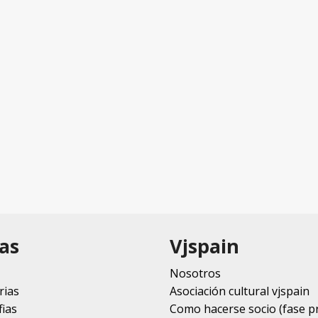
as
Vjspain
Nosotros
rias
Asociación cultural vjspain
ias
Como hacerse socio (fase p