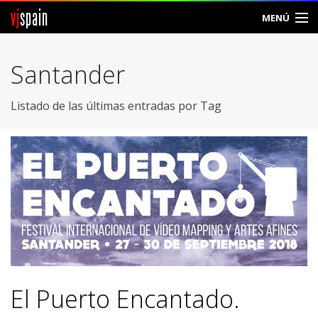
vj
spain
MENÚ
Comunidad
Santander
Foros
Listado de las últimas entradas por Tag
Noticias
Vjspain
Ayuda
Contacto
Entrar
El Puerto Encantado.
Crear Cuenta