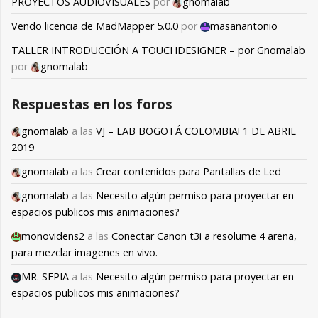
PROYECTOS AUDIOVISUALES
por
gnomalab
Vendo licencia de MadMapper 5.0.0
por
masanantonio
TALLER INTRODUCCIÓN A TOUCHDESIGNER – por Gnomalab
por
gnomalab
Respuestas en los foros
gnomalab
a las
VJ – LAB BOGOTÁ COLOMBIA! 1 DE ABRIL
2019
gnomalab
a las
Crear contenidos para Pantallas de Led
gnomalab
a las
Necesito algún permiso para proyectar en
espacios publicos mis animaciones?
monovidens2
a las
Conectar Canon t3i a resolume 4 arena,
para mezclar imagenes en vivo.
MR. SEPIA
a las
Necesito algún permiso para proyectar en
espacios publicos mis animaciones?