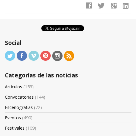
facebook
twitter
google
linkedin
Social
Categorías de las noticias
Artículos
(153)
Convocatorias
(144)
Escenografias
(72)
Eventos
(490)
Festivales
(109)