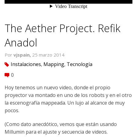
The Aether Project. Refik
Anadol
Por
vjspain,
25 marzo 2014
Instalaciones
,
Mapping
,
Tecnología
tag
0
comment
Hoy tenemos un nuevo video, donde el propio
proyector va montado en uno de los robots y en el otro
la escenografía mappeada. Un lujo al alcance de muy
pocos.
(Como dato anecdótico, vemos que están usando
Millumin para el ajuste y secuencia de videos.