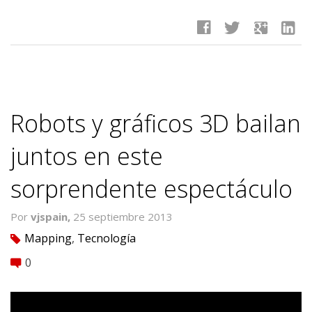
facebook
twitter
google
linkedin
Robots y gráficos 3D bailan
juntos en este
sorprendente espectáculo
Por
vjspain,
25 septiembre 2013
Mapping
,
Tecnología
tag
0
comment