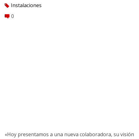
Instalaciones
tag
0
comment
«Hoy presentamos a una nueva colaboradora, su visión