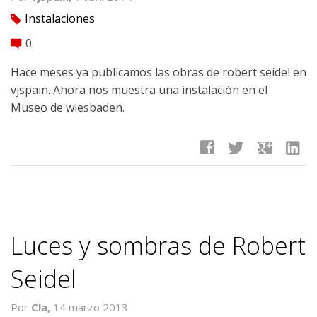
Instalaciones
tag
0
comment
Hace meses ya publicamos las obras de robert seidel en
vjspain. Ahora nos muestra una instalación en el
Museo de wiesbaden.
facebook
twitter
google
linkedin
Luces y sombras de Robert
Seidel
Por
Cla,
14 marzo 2013