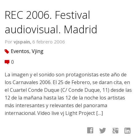
REC 2006. Festival
audiovisual. Madrid
Por
vjspain,
6 febrero 2006
Eventos
,
Vjing
tag
0
comment
La imagen y el sonido son protagonistas este año de
los Carnavales 2006. El 25 de Febrero, se daran cita, en
el Cuartel Conde Duque (C/ Conde Duque, 11) desde las
12 de la mañana hasta las 12 de la noche los artistas
más interesantes y relevantes del panorama
internacional. Video live vj Light Project […]
facebook
twitter
google
linkedin