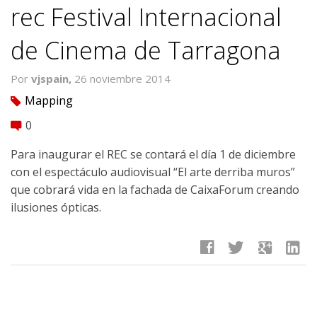
rec Festival Internacional
de Cinema de Tarragona
Por
vjspain,
26 noviembre 2014
Mapping
tag
0
comment
Para inaugurar el REC se contará el día 1 de diciembre
con el espectáculo audiovisual “El arte derriba muros”
que cobrará vida en la fachada de CaixaForum creando
ilusiones ópticas.
facebook
twitter
google
linkedin