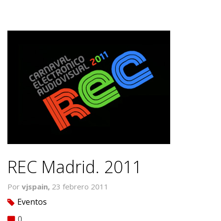
REC Madrid. 2011
Por
vjspain,
23 febrero 2011
Eventos
tag
0
comment