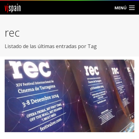
vj
spain
MENÚ
Comunidad
rec
Foros
Listado de las últimas entradas por Tag
Noticias
Vjspain
Ayuda
Contacto
Entrar
Crear Cuenta