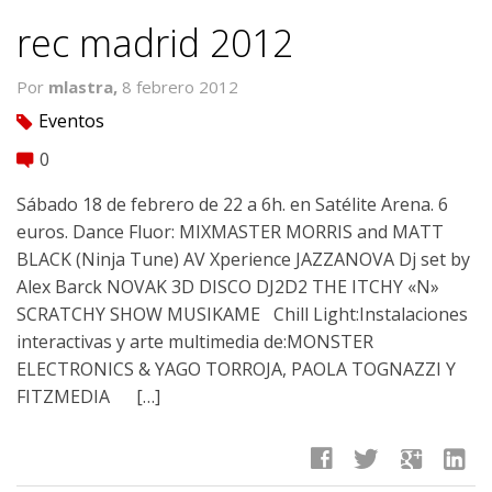
rec madrid 2012
Por
mlastra,
8 febrero 2012
Eventos
tag
0
comment
Sábado 18 de febrero de 22 a 6h. en Satélite Arena. 6
euros. Dance Fluor: MIXMASTER MORRIS and MATT
BLACK (Ninja Tune) AV Xperience JAZZANOVA Dj set by
Alex Barck NOVAK 3D DISCO DJ2D2 THE ITCHY «N»
SCRATCHY SHOW MUSIKAME Chill Light:Instalaciones
interactivas y arte multimedia de:MONSTER
ELECTRONICS & YAGO TORROJA, PAOLA TOGNAZZI Y
FITZMEDIA […]
facebook
twitter
google
linkedin