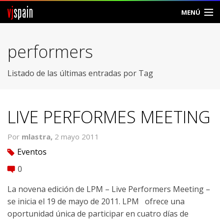
vj
spain
MENÚ
Comunidad
performers
Foros
Listado de las últimas entradas por Tag
Noticias
Vjspain
LIVE PERFORMES MEETING
Ayuda
Por
mlastra,
2 mayo 2011
Eventos
tag
Contacto
0
comment
Entrar
La novena edición de LPM – Live Performers Meeting –
Crear Cuenta
se inicia el 19 de mayo de 2011. LPM ofrece una
oportunidad única de participar en cuatro días de