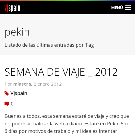
vj
spain
MENÚ
Comunidad
pekin
Foros
Listado de las últimas entradas por Tag
Noticias
Vjspain
SEMANA DE VIAJE _ 2012
Ayuda
Por
mlastra,
2 enero 2012
Vjspain
tag
Contacto
0
comment
Entrar
Buenas a todos, esta semana estaré de viaje y creo que
Crear Cuenta
no podré actualizar la web a diario. Estaré en Pekín 5 ó
6 días por motivos de trabajo y mi idea es intentar