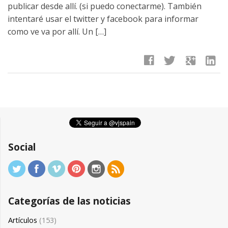
publicar desde allí. (si puedo conectarme). También
intentaré usar el twitter y facebook para informar
como ve va por allí. Un […]
facebook
twitter
google
linkedin
Social
Categorías de las noticias
Artículos
(153)