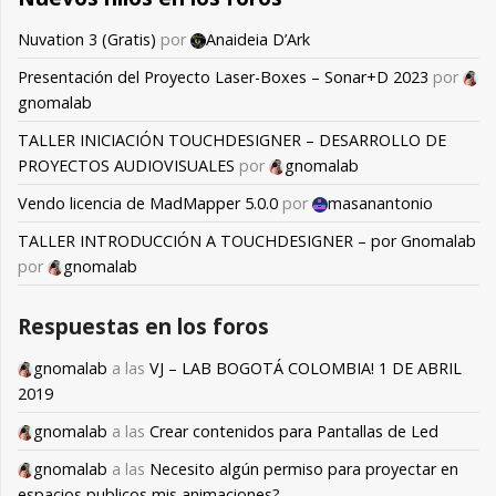
Nuvation 3 (Gratis)
por
Anaideia D’Ark
Presentación del Proyecto Laser-Boxes – Sonar+D 2023
por
gnomalab
TALLER INICIACIÓN TOUCHDESIGNER – DESARROLLO DE
PROYECTOS AUDIOVISUALES
por
gnomalab
Vendo licencia de MadMapper 5.0.0
por
masanantonio
TALLER INTRODUCCIÓN A TOUCHDESIGNER – por Gnomalab
por
gnomalab
Respuestas en los foros
gnomalab
a las
VJ – LAB BOGOTÁ COLOMBIA! 1 DE ABRIL
2019
gnomalab
a las
Crear contenidos para Pantallas de Led
gnomalab
a las
Necesito algún permiso para proyectar en
espacios publicos mis animaciones?