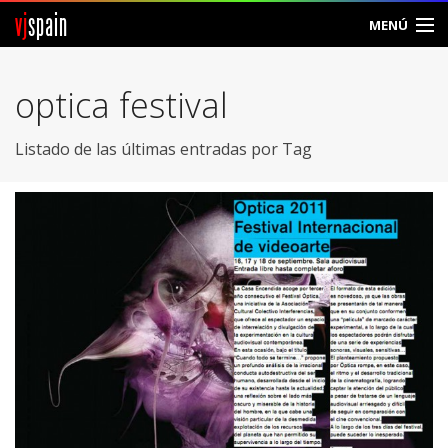
vj
spain
MENÚ
Comunidad
optica festival
Foros
Listado de las últimas entradas por Tag
Noticias
Vjspain
Ayuda
Contacto
Entrar
Crear Cuenta