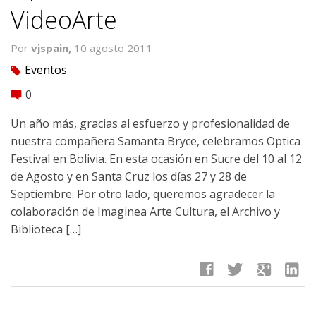
VideoArte
Por
vjspain,
10 agosto 2011
Eventos
tag
0
comment
Un año más, gracias al esfuerzo y profesionalidad de
nuestra compañera Samanta Bryce, celebramos Optica
Festival en Bolivia. En esta ocasión en Sucre del 10 al 12
de Agosto y en Santa Cruz los dí­as 27 y 28 de
Septiembre. Por otro lado, queremos agradecer la
colaboración de Imaginea Arte Cultura, el Archivo y
Biblioteca […]
facebook
twitter
google
linkedin