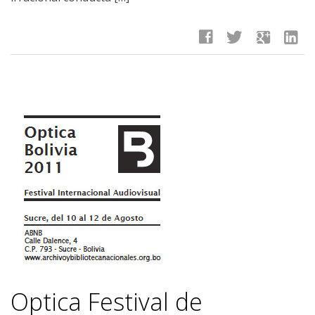
facebook
twitter
google
linkedin
Optica Festival de