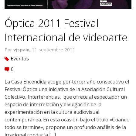
Óptica 2011 Festival
Internacional de videoarte
Por
vjspain,
11 septiembre 2011
Eventos
tag
0
comment
La Casa Encendida acoge por tercer año consecutivo el
Festival Óptica una iniciativa de la Asociación Cultural
Colectivo, Interferencias, que ofrece al espectador un
espacio de interrelación y divulgación de la
experimentación en la cultura audiovisual
contemporánea. En esta ocasión bajo el tí­tulo «Cuando
todo se termine», propone un profundo análisis de la
irracional conducta […]