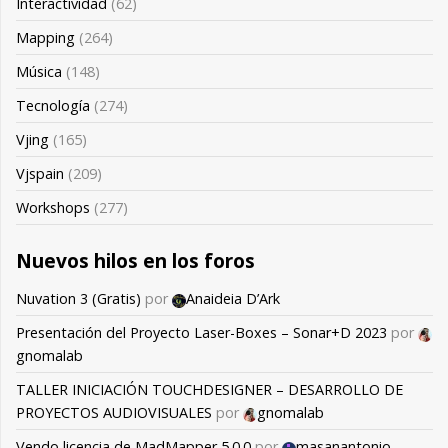
Interactividad
(62)
Mapping
(264)
Música
(148)
Tecnología
(274)
Vjing
(165)
Vjspain
(209)
Workshops
(277)
Nuevos hilos en los foros
Nuvation 3 (Gratis)
por
Anaideia D’Ark
Presentación del Proyecto Laser-Boxes – Sonar+D 2023
por
gnomalab
TALLER INICIACIÓN TOUCHDESIGNER – DESARROLLO DE
PROYECTOS AUDIOVISUALES
por
gnomalab
Vendo licencia de MadMapper 5.0.0
por
masanantonio