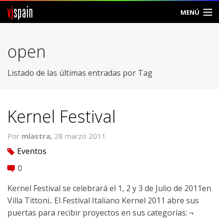
vj
spain
MENÚ
Comunidad
open
Foros
Listado de las últimas entradas por Tag
Noticias
Vjspain
Kernel Festival
Ayuda
Por
mlastra,
28 marzo 2011
Eventos
tag
Contacto
0
comment
Entrar
Kernel Festival se celebrará el 1, 2 y 3 de Julio de 2011en
Crear Cuenta
Villa Tittoni.. El Festival Italiano Kernel 2011 abre sus
puertas para recibir proyectos en sus categorías: ¬