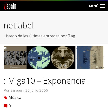
vj
spain
MENÚ
Comunidad
netlabel
Foros
Listado de las últimas entradas por Tag
Noticias
Vjspain
Ayuda
Contacto
: Miga10 – Exponencial
Entrar
Por
vjspain,
20 junio 2006
Música
tag
Crear Cuenta
0
comment