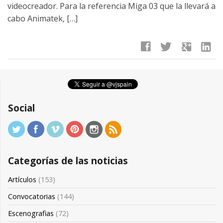
videocreador. Para la referencia Miga 03 que la llevará a
cabo Animatek, […]
facebook
twitter
google
linkedin
Social
Categorías de las noticias
Artículos
(153)
Convocatorias
(144)
Escenografias
(72)