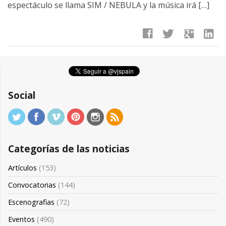
espectáculo se llama SIM / NEBULA y la música irá […]
facebook
twitter
google
linkedin
Social
Categorías de las noticias
Artículos
(153)
Convocatorias
(144)
Escenografias
(72)
Eventos
(490)