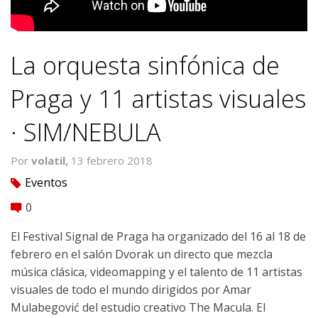
La orquesta sinfónica de
Praga y 11 artistas visuales
· SIM/NEBULA
Por
volatil,
13 febrero 2018
Eventos
tag
0
comment
El Festival Signal de Praga ha organizado del 16 al 18 de
febrero en el salón Dvorak un directo que mezcla
música clásica, videomapping y el talento de 11 artistas
visuales de todo el mundo dirigidos por Amar
Mulabegović del estudio creativo The Macula. El