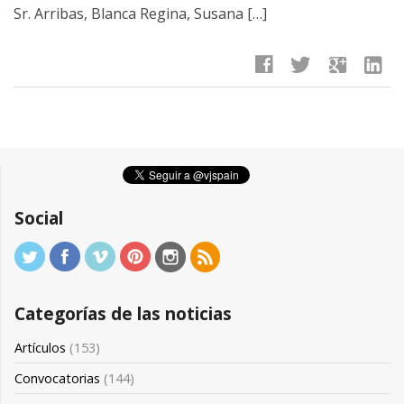
Sr. Arribas, Blanca Regina, Susana […]
facebook
twitter
google
linkedin
Social
Categorías de las noticias
Artículos
(153)
Convocatorias
(144)