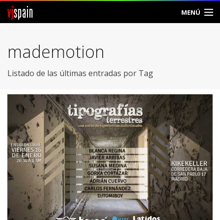
vj
spain
MENÚ
Comunidad
mademotion
Foros
Listado de las últimas entradas por Tag
Noticias
Vjspain
Ayuda
Contacto
Entrar
Crear Cuenta