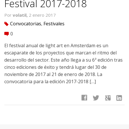
Festival 2017-2018
Por
volatil,
2 enero 2017
Convocatorias
,
Festivales
tag
0
comment
El festival anual de light art en Amsterdam es un
escaparate de los proyectos que marcan el ritmo del
desarrollo del sector. Este año llega a su 6ª edición tras
cinco ediciones de éxito y tendrá lugar del 30 de
noviembre de 2017 al 21 de enero de 2018. La
convocatoria para la edición 2017-2018 […]
facebook
twitter
google
linkedin