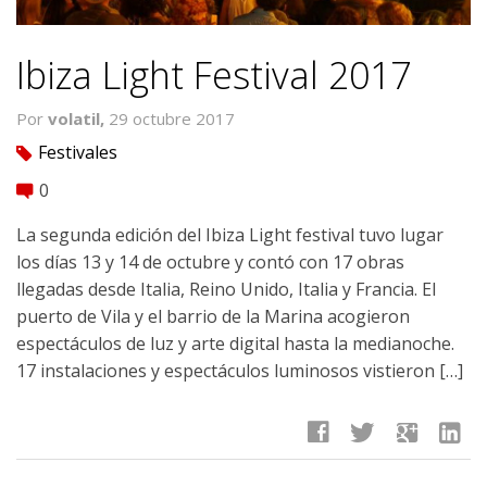
Ibiza Light Festival 2017
Por
volatil,
29 octubre 2017
Festivales
tag
0
comment
La segunda edición del Ibiza Light festival tuvo lugar
los días 13 y 14 de octubre y contó con 17 obras
llegadas desde Italia, Reino Unido, Italia y Francia. El
puerto de Vila y el barrio de la Marina acogieron
espectáculos de luz y arte digital hasta la medianoche.
17 instalaciones y espectáculos luminosos vistieron […]
facebook
twitter
google
linkedin