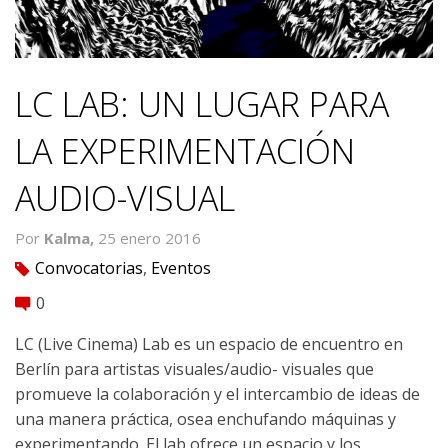
LC LAB: UN LUGAR PARA
LA EXPERIMENTACIÓN
AUDIO-VISUAL
Por
Kalma,
25 enero 2016
Convocatorias
,
Eventos
tag
0
comment
LC (Live Cinema) Lab es un espacio de encuentro en
Berlín para artistas visuales/audio- visuales que
promueve la colaboración y el intercambio de ideas de
una manera práctica, osea enchufando máquinas y
experimentando. El lab ofrece un espacio y los