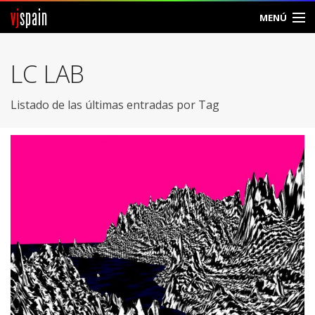
vj
spain
MENÚ
Comunidad
LC LAB
Foros
Listado de las últimas entradas por Tag
Noticias
Vjspain
Ayuda
Contacto
Entrar
Crear Cuenta