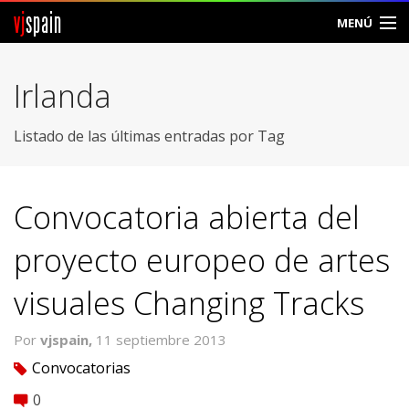
vj
spain
MENÚ
Comunidad
Irlanda
Foros
Listado de las últimas entradas por Tag
Noticias
Vjspain
Convocatoria abierta del
Ayuda
proyecto europeo de artes
Contacto
visuales Changing Tracks
Entrar
Por
vjspain,
11 septiembre 2013
Convocatorias
tag
Crear Cuenta
0
comment