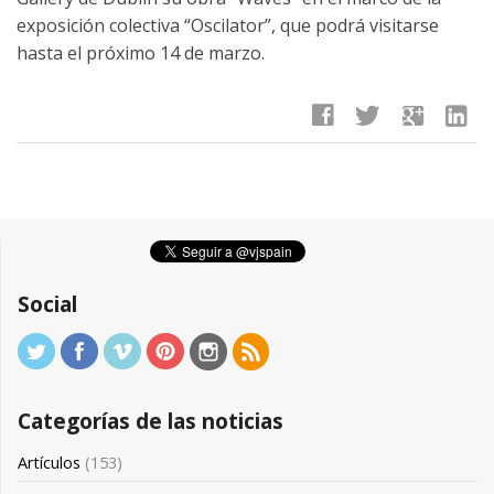
exposición colectiva “Oscilator”, que podrá visitarse
hasta el próximo 14 de marzo.
facebook
twitter
google
linkedin
Social
Categorías de las noticias
Artículos
(153)