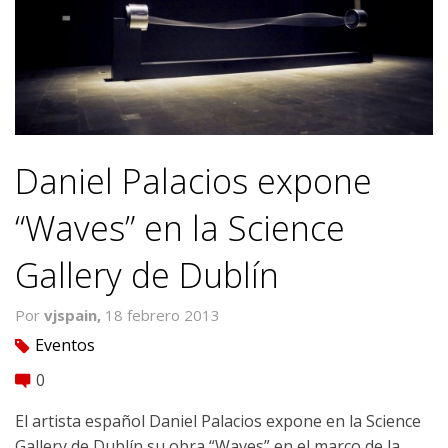
Daniel Palacios expone
“Waves” en la Science
Gallery de Dublín
Por
vjspain,
18 febrero 2013
Eventos
tag
0
comment
El artista español Daniel Palacios expone en la Science
Gallery de Dublín su obra “Waves” en el marco de la