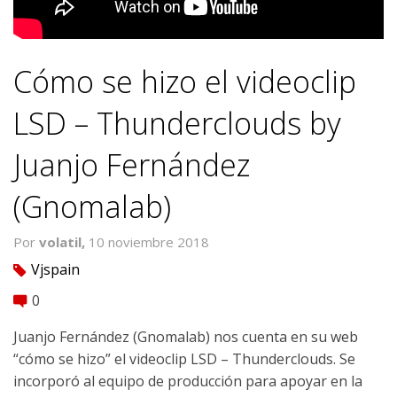
Cómo se hizo el videoclip
LSD – Thunderclouds by
Juanjo Fernández
(Gnomalab)
Por
volatil,
10 noviembre 2018
Vjspain
tag
0
comment
Juanjo Fernández (Gnomalab) nos cuenta en su web
“cómo se hizo” el videoclip LSD – Thunderclouds. Se
incorporó al equipo de producción para apoyar en la