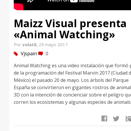
Maizz Visual presenta
«Animal Watching»
Por
volatil,
29 mayo 2017
Vjspain
0
tag
comment
Animal Watching es una video instalación que formó 
de la programación del Festival Marvin 2017 (Ciudad 
México) el pasado 20 de mayo. Los árbols del Parque
España se convirtieron en gigantes rostros de anima
3D con la intención de concienciar sobre el peligro qu
corren los ecosistemas y algunas especies de animals
facebook
twitter
google