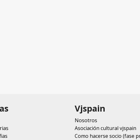
as
Vjspain
Nosotros
rias
Asociación cultural vjspain
ias
Como hacerse socio (fase p