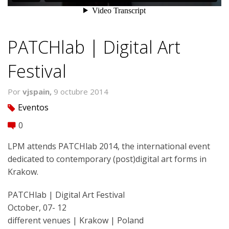
PATCHlab | Digital Art
Festival
Por
vjspain,
9 octubre 2014
Eventos
tag
0
comment
LPM attends PATCHlab 2014, the international event
dedicated to contemporary (post)digital art forms in
Krakow.
PATCHlab | Digital Art Festival
October, 07- 12
different venues | Krakow | Poland