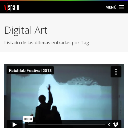
vj
spain
MENÚ
Comunidad
Digital Art
Foros
Listado de las últimas entradas por Tag
Noticias
Vjspain
Ayuda
Contacto
Entrar
Crear Cuenta