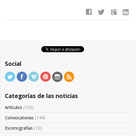
facebook
twitter
google
linkedin
Social
Categorías de las noticias
Artículos
(153)
Convocatorias
(144)
Escenografias
(72)