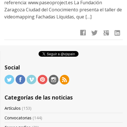
referencia: www.paseoproject.es La Fundación
Zaragoza Ciudad del Conocimiento presenta el taller de
videomapping Fachadas Líquidas, que […]
facebook
twitter
google
linkedin
Social
Categorías de las noticias
Artículos
(153)
Convocatorias
(144)