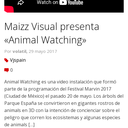
Maizz Visual presenta
«Animal Watching»
Por
volatil,
29 mayo 2017
Vjspain
tag
0
comment
Animal Watching es una video instalación que formó
parte de la programación del Festival Marvin 2017
(Ciudad de México) el pasado 20 de mayo. Los árbols del
Parque España se convirtieron en gigantes rostros de
animals en 3D con la intención de concienciar sobre el
peligro que corren los ecosistemas y algunas especies
de animals […]