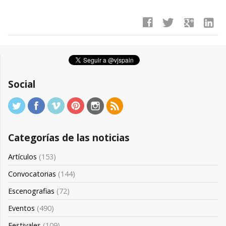
facebook
twitter
google
linkedin
Social
Categorías de las noticias
Artículos
(153)
Convocatorias
(144)
Escenografias
(72)
Eventos
(490)
Festivales
(109)