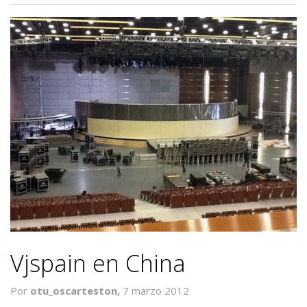
Vjspain en China
Por
otu_oscarteston,
7 marzo 2012