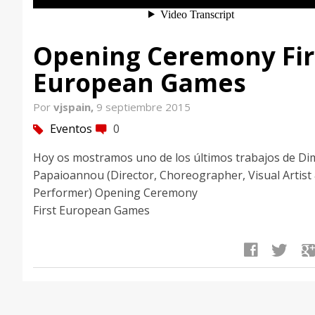
Opening Ceremony Fir
European Games
Por
vjspain,
9 septiembre 2015
Eventos
0
tag
comment
Hoy os mostramos uno de los últimos trabajos de Dim
Papaioannou (Director, Choreographer, Visual Artist
Performer) Opening Ceremony
First European Games
facebook
twitter
google