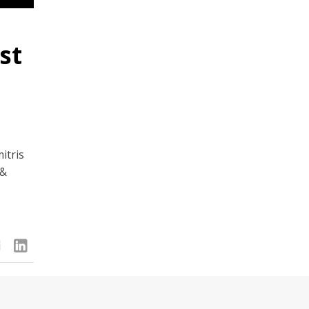
st
itris
 &
linkedin