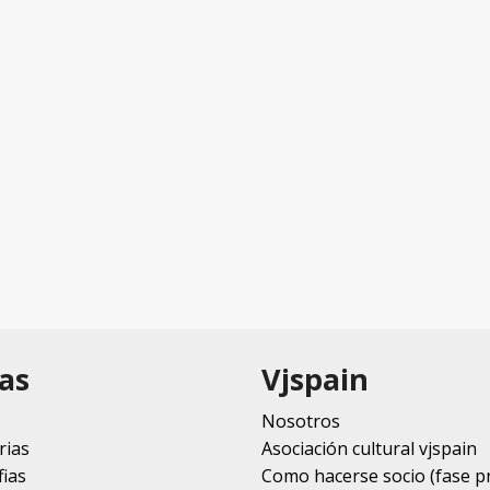
as
Vjspain
Nosotros
rias
Asociación cultural vjspain
ias
Como hacerse socio (fase p