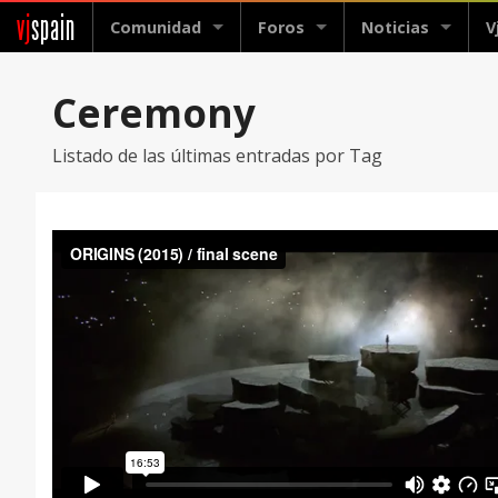
vj
spain
Comunidad
Foros
Noticias
V
Ceremony
Listado de las últimas entradas por Tag