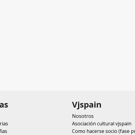
as
Vjspain
Nosotros
rias
Asociación cultural vjspain
ias
Como hacerse socio (fase p