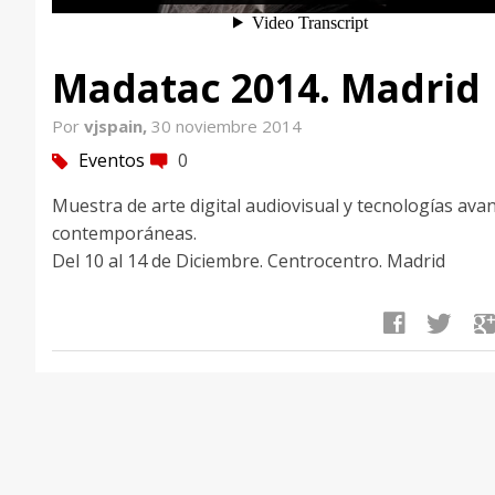
Madatac 2014. Madrid
Por
vjspain,
30 noviembre 2014
Eventos
0
tag
comment
Muestra de arte digital audiovisual y tecnologías ava
contemporáneas.
Del 10 al 14 de Diciembre. Centrocentro. Madrid
facebook
twitter
google