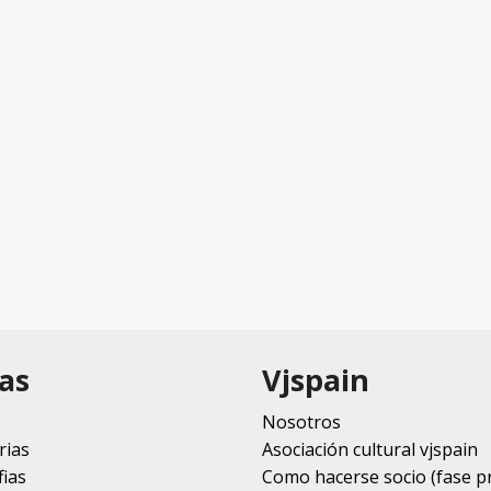
as
Vjspain
Nosotros
rias
Asociación cultural vjspain
ias
Como hacerse socio (fase p