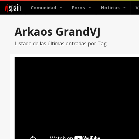
vj
spain
Comunidad
Foros
Noticias
V
Arkaos GrandVJ
Listado de las últimas entradas por Tag