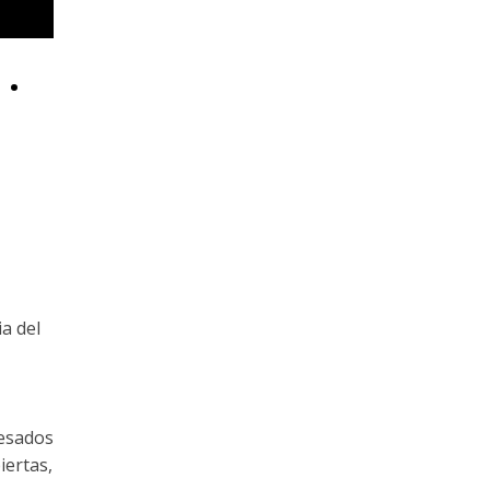
 ·
ia del
resados
iertas,