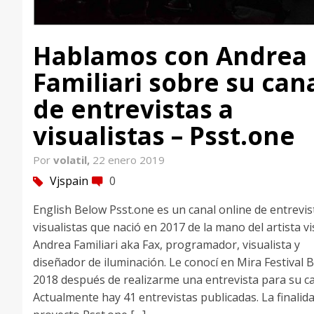
Hablamos con Andrea
Familiari sobre su can
de entrevistas a
visualistas – Psst.one
Por
volatil,
22 enero 2019
Vjspain
0
tag
comment
English Below Psst.one es un canal online de entrevis
visualistas que nació en 2017 de la mano del artista vi
Andrea Familiari aka Fax, programador, visualista y
diseñador de iluminación. Le conocí en Mira Festival B
2018 después de realizarme una entrevista para su ca
Actualmente hay 41 entrevistas publicadas. La finalida