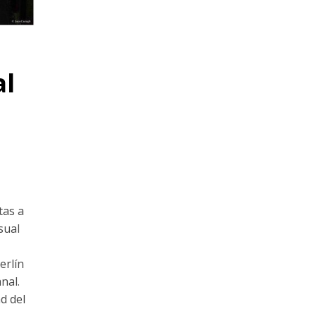
al
tas a
sual
erlín
nal.
d del