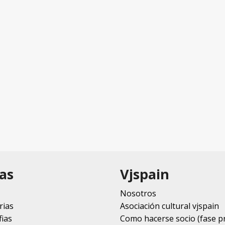
as
Vjspain
Nosotros
rias
Asociación cultural vjspain
ias
Como hacerse socio (fase p