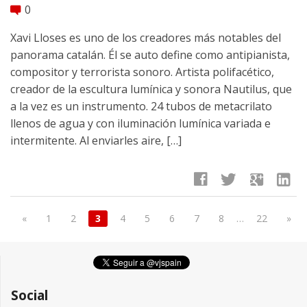
0
comment
Xavi Lloses es uno de los creadores más notables del
panorama catalán. Él se auto define como antipianista,
compositor y terrorista sonoro. Artista polifacético,
creador de la escultura lumínica y sonora Nautilus, que
a la vez es un instrumento. 24 tubos de metacrilato
llenos de agua y con iluminación lumínica variada e
intermitente. Al enviarles aire, […]
facebook
twitter
google
linkedin
«
1
2
3
4
5
6
7
8
…
22
»
Social