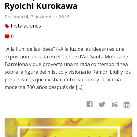
Ryoichi Kurokawa
Por
volatil,
7 noviembre 2016
Instalaciones
tag
0
comment
“A la llum de las idees” («A la luz de las ideas») es una
exposición ubicada en el Centre d’Art Santa Mònica de
Barcelona y que proyecta una mirada contemporánea
sobre la figura del místico y visionario Ramon Llull y los
paralelismos que existían entre su obra y la ciencia
moderna 700 años después de […]
facebook
twitter
google
linkedin