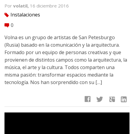
Por
volatil,
16 diciembre 2016
Instalaciones
tag
0
comment
Volna es un grupo de artistas de San Petesburgo
(Rusia) basado en la comunicación y la arquitectura.
Formado por un equipo de personas creativas y que
provienen de distintos campos como la arquitectura, la
música, el arte y la cultura. Todos comparten una
misma pasión: transformar espacios mediante la
tecnología. Nos han sorprendido con su […]
facebook
twitter
google
linkedin