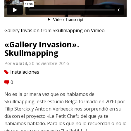
Gallery Invasion
from
Skullmapping
on
Vimeo
.
«Gallery Invasion».
Skullmapping
Por
volatil,
30 noviembre 2016
Instalaciones
tag
0
comment
No es la primera vez que os hablamos de
Skullmapping, este estudio Belga formado en 2010 por
Filip Sterckx y Antoon Verbeeck nos sorprendió en su
día con el proyecto «Le Petit Chef» del que ya te
habíamos hablado. Para los que no lo recuerdan o no lo
vieron, en su su proyecto “Le Petit […]