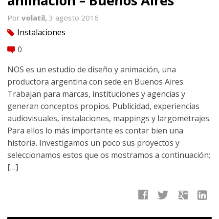
animación – Buenos Aires
Por
volatil,
3 agosto 2016
Instalaciones
tag
0
comment
NOS es un estudio de diseño y animación, una
productora argentina con sede en Buenos Aires.
Trabajan para marcas, instituciones y agencias y
generan conceptos propios. Publicidad, experiencias
audiovisuales, instalaciones, mappings y largometrajes.
Para ellos lo más importante es contar bien una
historia. Investigamos un poco sus proyectos y
seleccionamos estos que os mostramos a continuación:
[…]
facebook
twitter
google
linkedin