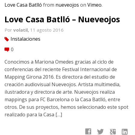
Love Casa Batlló
from
nueveojos
on
Vimeo
.
Love Casa Batlló – Nueveojos
Por
volatil,
11 agosto 2016
Instalaciones
tag
0
comment
Conocimos a Mariona Omedes gracias al ciclo de
conferencias del reciente Festival Internacional de
Mapping Girona 2016. Es directora del estudio de
creación audiovisual Nueveojos. Artista multimedia,
ilustradora y directora de arte. Nueveojos realiza
mappings para FC Barcelona o la Casa Batlló, entre
otros. De sus proyectos, hemos seleccionado este spot
realizado para la Casa […]
facebook
twitter
google
linkedin