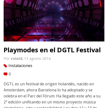
Playmodes en el DGTL Festival
Por
volatil,
13 agosto 2016
Instalaciones
tag
0
comment
DGTL es un festival de origen holandés, nacido en
Amsterdam, ahora Barcelona lo ha adoptado y se
celebra en el Parc del Fórum. Ha llegado este año a su
2ª edición unificando en un mismo proyecto música
electrónica, arte y sostenibilidad. Los días 12 y 13 de