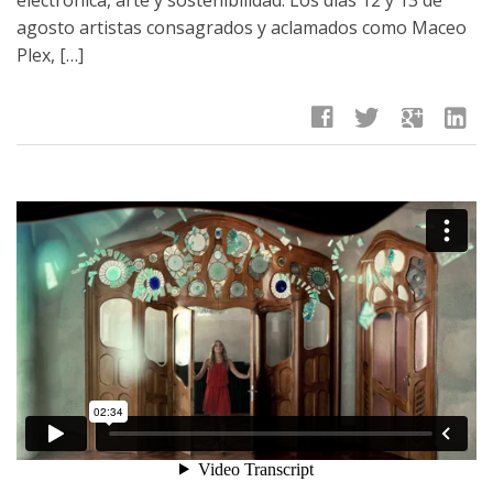
agosto artistas consagrados y aclamados como Maceo
Plex, […]
facebook
twitter
google
linkedin