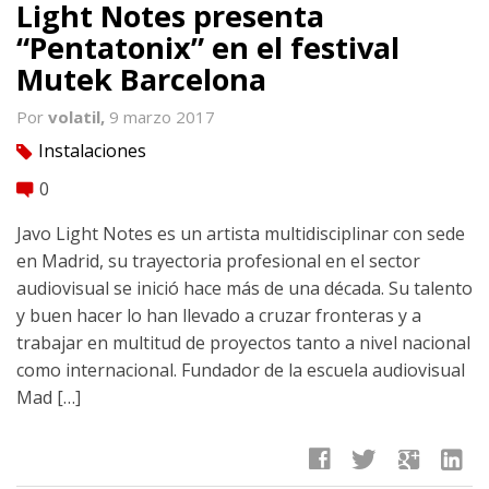
Light Notes presenta
“Pentatonix” en el festival
Mutek Barcelona
Por
volatil,
9 marzo 2017
Instalaciones
tag
0
comment
Javo Light Notes es un artista multidisciplinar con sede
en Madrid, su trayectoria profesional en el sector
audiovisual se inició hace más de una década. Su talento
y buen hacer lo han llevado a cruzar fronteras y a
trabajar en multitud de proyectos tanto a nivel nacional
como internacional. Fundador de la escuela audiovisual
Mad […]
facebook
twitter
google
linkedin