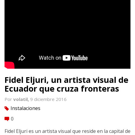
Fidel Eljuri, un artista visual de
Ecuador que cruza fronteras
Por
volatil,
9 diciembre 2016
Instalaciones
tag
0
comment
Fidel Eljuri es un artista visual que reside en la capital de