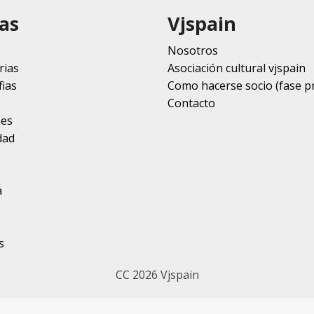
as
Vjspain
Nosotros
rias
Asociación cultural vjspain
ias
Como hacerse socio (fase p
Contacto
nes
dad
a
s
CC 2026 Vjspain