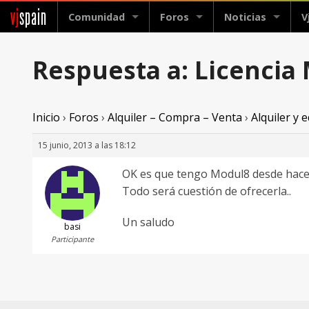
vj
spain
Comunidad
Foros
Noticias
V
Respuesta a: Licenci
Inicio
›
Foros
›
Alquiler – Compra – Venta
›
Alquiler y
15 junio, 2013 a las 18:12
OK es que tengo Modul8 desde hace
Todo será cuestión de ofrecerla..
Un saludo
basi
Participante