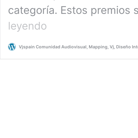
categoría. Estos premios
Nominados
leyendo
a
Mejor
Artista
Vjspain Comunidad Audiovisual, Mapping, Vj, Diseño Int
Audiovisual
–
Vicious
Music
Awards
2016