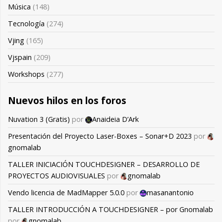
Música
(148)
Tecnología
(274)
Vjing
(165)
Vjspain
(209)
Workshops
(277)
Nuevos hilos en los foros
Nuvation 3 (Gratis)
por
Anaideia D’Ark
Presentación del Proyecto Laser-Boxes – Sonar+D 2023
por
gnomalab
TALLER INICIACIÓN TOUCHDESIGNER – DESARROLLO DE
PROYECTOS AUDIOVISUALES
por
gnomalab
Vendo licencia de MadMapper 5.0.0
por
masanantonio
TALLER INTRODUCCIÓN A TOUCHDESIGNER – por Gnomalab
por
gnomalab