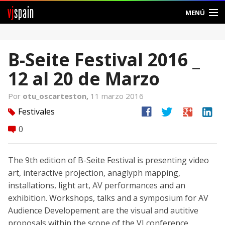
vj
spain
MENÚ
Comunidad
B-Seite Festival 2016 _
Foros
12 al 20 de Marzo
Noticias
Por
otu_oscarteston,
11 marzo 2016
Vjspain
facebook
twitter
google
linkedin
Festivales
tag
0
comment
Ayuda
Contacto
The 9th edition of B-Seite Festival is presenting video
art, interactive projection, anaglyph mapping,
Entrar
installations, light art, AV performances and an
exhibition. Workshops, talks and a symposium for AV
Crear Cuenta
Audience Developement are the visual and autitive
proposals within the scope of the VJ conference.